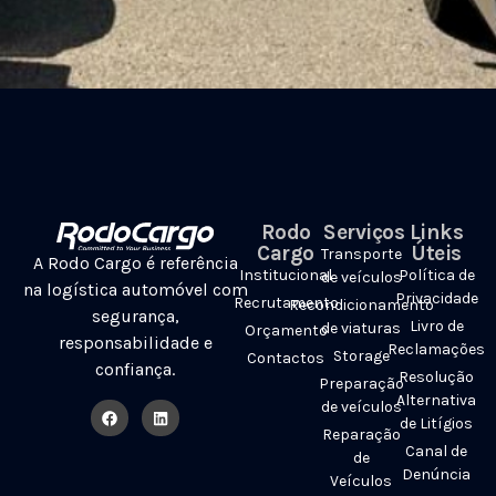
Rodo
Serviços
Links
Cargo
Úteis
Transporte
A Rodo Cargo é referência
Institucional
Política de
de veículos
na logística automóvel com
Privacidade
Recrutamento
Recondicionamento
segurança,
Livro de
de viaturas
Orçamento
responsabilidade e
Reclamações
Storage
Contactos
confiança.
Resolução
Preparação
Alternativa
de veículos
de Litígios
Reparação
Canal de
de
Denúncia
Veículos