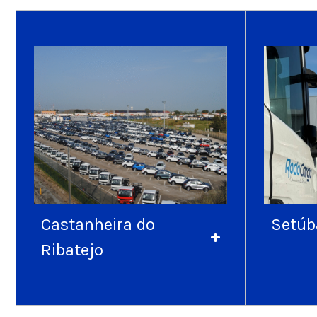
Castanheira do
Setúb
Ribatejo