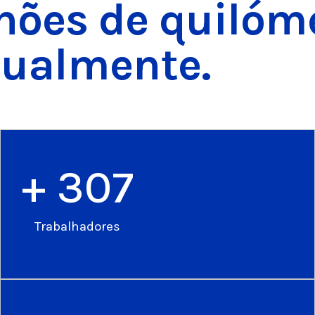
lhões de quilóm
nualmente.
+ 
307
Trabalhadores