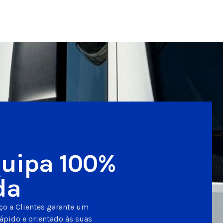
uipa 100%
da
ço a Clientes garante um
ápido e orientado às suas