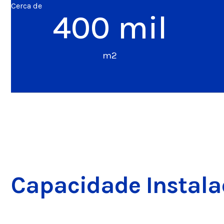
Cerca de
400
 mil
m2
Capacidade Instal