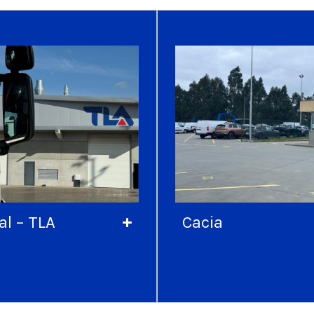
al – TLA
Cacia