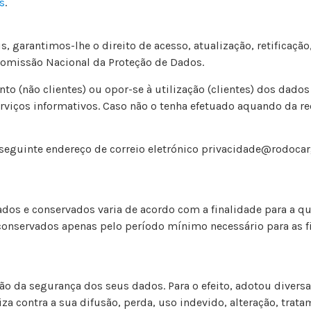
s
.
, garantimos-lhe o direito de acesso, atualização, retificaç
Comissão Nacional da Proteção de Dados.
to (não clientes) ou opor-se à utilização (clientes) dos dados
rviços informativos. Caso não o tenha efetuado aquando da r
o seguinte endereço de correio eletrónico privacidade@rodocar
os e conservados varia de acordo com a finalidade para a qu
 conservados apenas pelo período mínimo necessário para as f
 da segurança dos seus dados. Para o efeito, adotou diversas
za contra a sua difusão, perda, uso indevido, alteração, tra