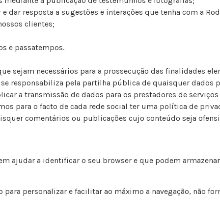
os mediante a publicação de testemunhos e fotografias;
sar e dar resposta a sugestões e interações que tenha com a Ro
ossos clientes;
os e passatempos.
que sejam necessários para a prossecução das finalidades el
e responsabiliza pela partilha pública de quaisquer dados pe
licar a transmissão de dados para os prestadores de serviços
 para o facto de cada rede social ter uma política de privac
isquer comentários ou publicações cujo conteúdo seja ofensivo,
 ajudar a identificar o seu browser e que podem armazenar 
 para personalizar e facilitar ao máximo a navegação, não f