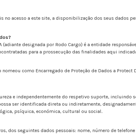
ois no acesso a este site, a disponibilização dos seus dados 
ados?
A (adiante designada por Rodo Cargo) é a entidade responsáve
ubcontratadas para a prossecução das finalidades aqui indicad
go nomeou como Encarregado de Proteção de Dados a Protect Da
ureza e independentemente do respetivo suporte, incluindo s
e possa ser identificada direta ou indiretamente, designadame
ógica, psíquica, económica, cultural ou social.
ros, dos seguintes dados pessoais: nome, número de telefone e