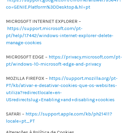
co=GENIE.Platform%3DDesktop&hl=pt
MICROSOFT INTERNET EXPLORER –
https://support.microsoft.com/pt-
pt/help/17442/windows-internet-explorer-delete-
manage-cookies
MICROSOFT EDGE –
https://privacy.microsoft.com/pt-
pt/windows-10-microsoft-edge-and-privacy
MOZILLA FIREFOX –
https://support.mozilla.org/pt-
PT/kb/ativar-e-desativar-cookies-que-os-websites-
utiliza?redirectlocale=en-
USredirectslug=Enabling+and+disabling+cookies
SAFARI –
https://support.apple.com/kb/ph21411?
locale=pt_PT
Alterações à Política de Cookies