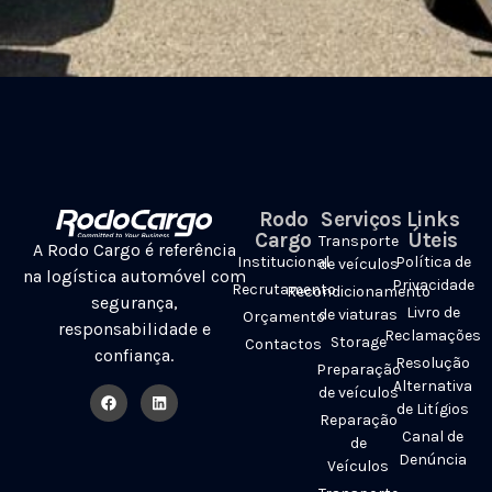
Rodo
Serviços
Links
Cargo
Úteis
Transporte
A Rodo Cargo é referência
Institucional
Política de
de veículos
na logística automóvel com
Privacidade
Recrutamento
Recondicionamento
segurança,
Livro de
de viaturas
Orçamento
responsabilidade e
Reclamações
Storage
Contactos
confiança.
Resolução
Preparação
Alternativa
de veículos
de Litígios
Reparação
Canal de
de
Denúncia
Veículos